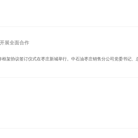
开展全面合作
合作框架协议签订仪式在枣庄新城举行。中石油枣庄销售分公司党委书记、