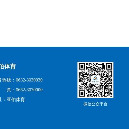
伯体育
务热线：
0632-3030030
 真：
0632-3030000
址：亚伯体育
微信公众平台