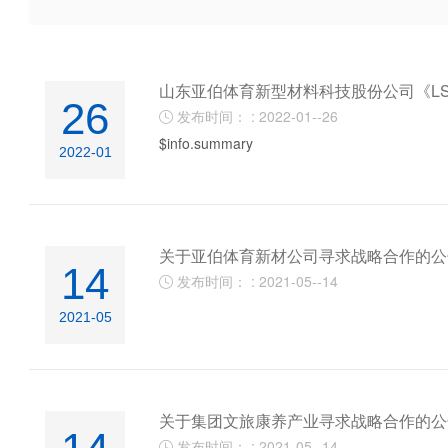
山东亚伯体育新型材料科技股份公司《LSB
26
发布时间： : 2022-01--26

$info.summary
2022-01
关于亚伯体育新材公司寻求战略合作的公
14
发布时间： : 2021-05--14

2021-05
关于集团文旅康养产业寻求战略合作的公
发布时间： : 2021-05--14
